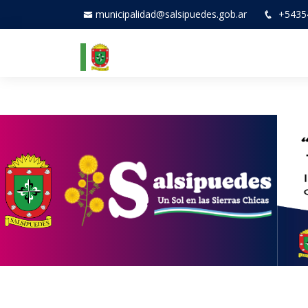
municipalidad@salsipuedes.gob.ar
+5435