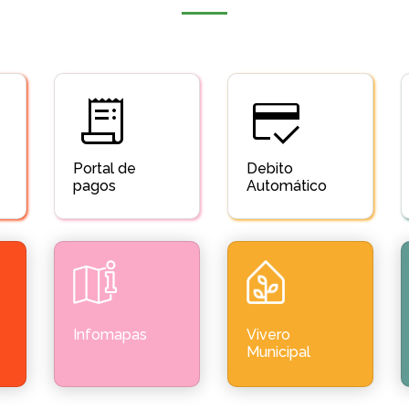
receipt_long
credit_score
Portal de
Debito
pagos
Automático
Infomapas
Vivero
Municipal