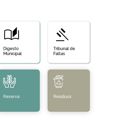
auto_stories
gavel
Digesto
Tribunal de
Municipal
Faltas
Reserva
Residuos