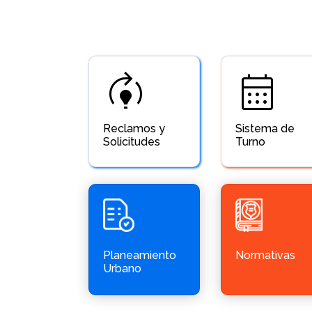
model_training
calendar_month
Reclamos y
Sistema de
Solicitudes
Turno
Planeamiento
Normativas
Urbano