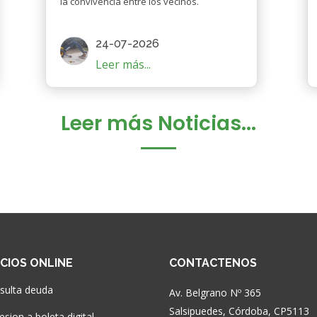
la convivencia entre los vecinos.
24-07-2026
Leer más...
Leer más Noticias...
ICIOS ONLINE
CONTACTENOS
sulta deuda
Av. Belgrano Nº 365
Salsipuedes, Córdoba, CP5113
sion a boleta digital