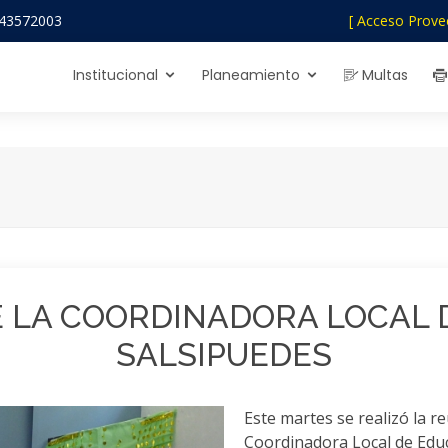
43572003
[ Acceso Prove
Institucional
Planeamiento
Multas
E LA COORDINADORA LOCAL 
SALSIPUEDES
Este martes se realizó la re
Coordinadora Local de Educ