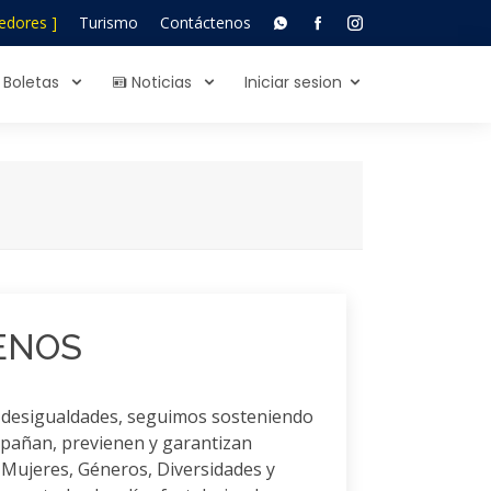
edores ]
Turismo
Contáctenos
Boletas
Noticias
Iniciar sesion
MENOS
as desigualdades, seguimos sosteniendo
mpañan, previenen y garantizan
 Mujeres, Géneros, Diversidades y