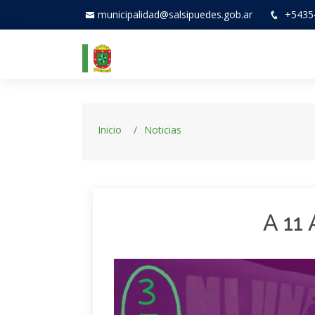
municipalidad@salsipuedes.gob.ar
+5435
Inicio
Noticias
A 11