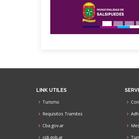
LINK UTILES
SERV
Turismo
Con
Requisitos Tramites
Adhe
Cba.gov.ar
Mes
cidi.gob.ar
Tur