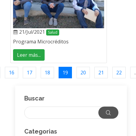
21/Jul/2021
Salud
Programa Microcréditos
Leer más...
16
17
18
19
20
21
22
..
Buscar
Categorias