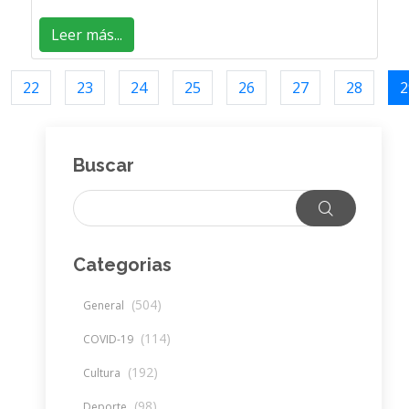
Leer más...
22
23
24
25
26
27
28
2
Buscar
Categorias
(504)
General
(114)
COVID-19
(192)
Cultura
(98)
Deporte