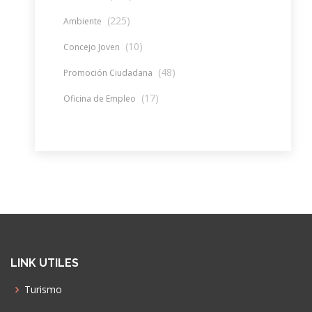
(225)
Ambiente
(10)
Concejo Joven
(48)
Promoción Ciudadana
(17)
Oficina de Empleo
LINK UTILES
Turismo