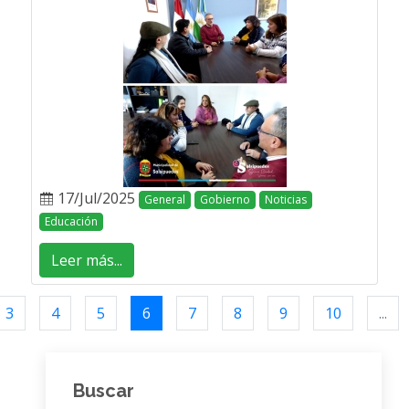
17/Jul/2025
General
Gobierno
Noticias
Educación
Leer más...
3
4
5
6
7
8
9
10
...
Buscar