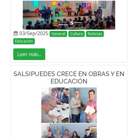
03/Sep/2025
General
Cultura
Noticias
Educación
Leer más...
SALSIPUEDES CRECE EN OBRAS Y EN
EDUCACIÓN