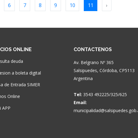
6
7
8
9
10
11
›
ICIOS ONLINE
CONTACTENOS
sulta deuda
Av. Belgrano Nº 365
Salsipuedes, Córdoba, CP5113
sion a boleta digital
Argentina
a de Entrada SIMER
Tel:
3543 492225/325/625
nos Online
Email:
si APP
municipalidad@salsipuedes.gob.