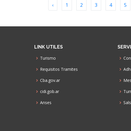
‹
1
2
3
4
5
LINK UTILES
SERV
Turismo
Con
Requisitos Tramites
Adhe
Cba.gov.ar
Mes
cidi.gob.ar
Tur
Anses
Sal