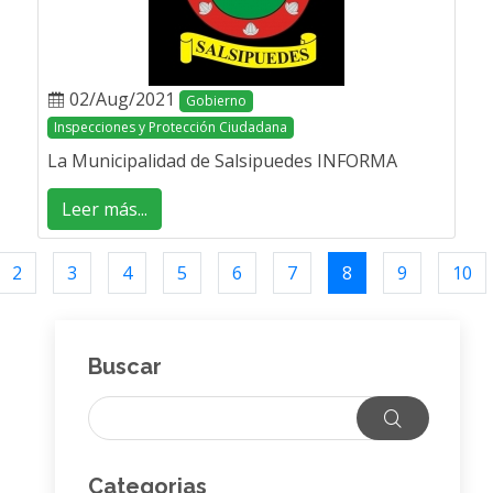
02/Aug/2021
Gobierno
Inspecciones y Protección Ciudadana
La Municipalidad de Salsipuedes INFORMA
Leer más...
2
3
4
5
6
7
8
9
10
Buscar
Categorias