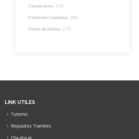
(10)
Concejo Joven
(48)
Promoción Ciudadana
(17)
Oficina de Empleo
LINK UTILES
Turismo
Requisitos Tramites
Cba.gov.ar