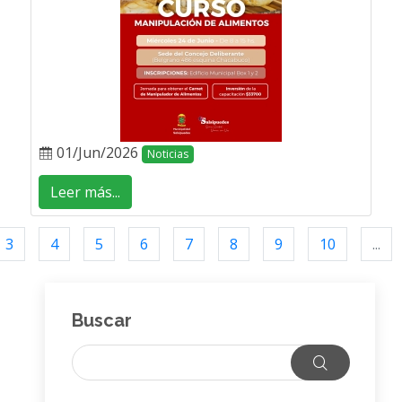
01/Jun/2026
Noticias
Leer más...
3
4
5
6
7
8
9
10
...
Buscar