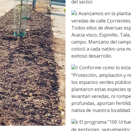
del sector.
Avanzamos en la plantac
veredas de calle Corrientes,
Todos ellos de diversas es
Acacia visco, Espinillo, Tal
campo, Manzano del campo,
colocó a cada nativo una m
exitoso desarrollo.
Conforme como lo estab
“Protección, ampliación y r
los espacios verdes públic
plantaron estas especies q
levantan veredas, ni rompe
profundas, aportan fertilid
nativa de nuestra localidad.
El programa "100 Urbani
de gestiones, seguimiento 