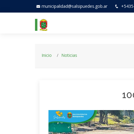
municipalidad@salsipuedes.gob.ar
+5435
Inicio
Noticias
10