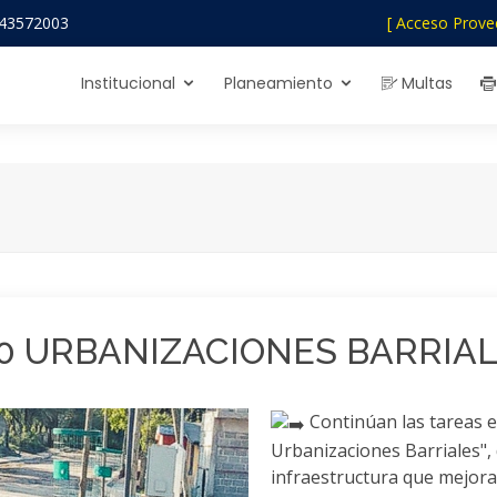
43572003
[ Acceso Prove
Institucional
Planeamiento
Multas
0 URBANIZACIONES BARRIA
Continúan las tareas 
Urbanizaciones Barriales",
infraestructura que mejoran