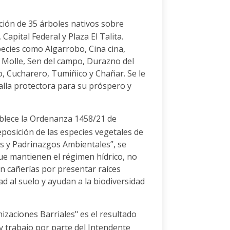
ión de 35 árboles nativos sobre
 Capital Federal y Plaza El Talita.
pecies como Algarrobo, Cina cina,
a, Molle, Sen del campo, Durazno del
 Cucharero, Tumiñico y Chañar. Se le
alla protectora para su próspero y
lece la Ordenanza 1458/21 de
eposición de las especies vegetales de
os y Padrinazgos Ambientales”, se
ue mantienen el régimen hídrico, no
n cañerías por presentar raíces
ad al suelo y ayudan a la biodiversidad
zaciones Barriales" es el resultado
y trabajo por parte del Intendente