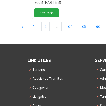
2023 (PARTE 3)
Leer más...
‹
1
2
...
64
65
66
LINK UTILES
SERV
Turismo
Con
Requisitos Tramites
Adhe
Cba.gov.ar
Mes
cidi.gob.ar
Tur
Anses
Sal