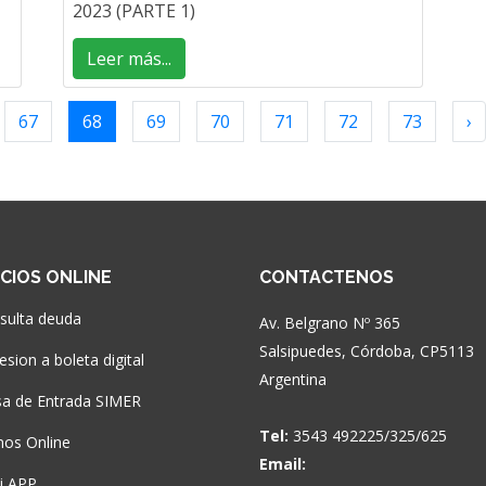
2023 (PARTE 1)
Leer más...
67
68
69
70
71
72
73
›
ICIOS ONLINE
CONTACTENOS
sulta deuda
Av. Belgrano Nº 365
Salsipuedes, Córdoba, CP5113
sion a boleta digital
Argentina
a de Entrada SIMER
Tel:
3543 492225/325/625
nos Online
Email:
si APP