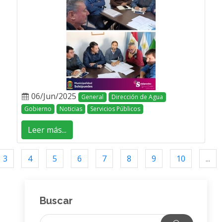
06/Jun/2025
General
Dirección de Agua
Gobierno
Noticias
Servicios Públicos
Leer más...
3
4
5
6
7
8
9
10
...
Buscar