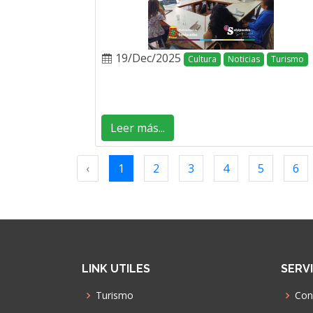
19/Dec/2025
Cultura
Noticias
Turismo
Leer más...
‹
1
2
3
4
5
6
LINK UTILES
SERV
Turismo
Con