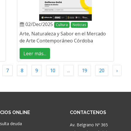
02/Dec/2025
Cultura
Noticias
Arte, Naturaleza y Sabor en el Mercado
de Arte Contemporáneo Córdoba
Leer más...
7
8
9
10
...
19
20
›
ICIOS ONLINE
CONTACTENOS
sulta deuda
Av. Belgrano Nº 365