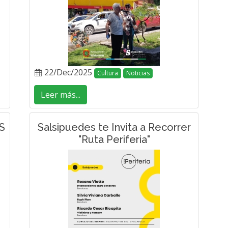
22/Dec/2025
Cultura
Noticias
Leer más...
S
Salsipuedes te Invita a Recorrer
"Ruta Periferia"