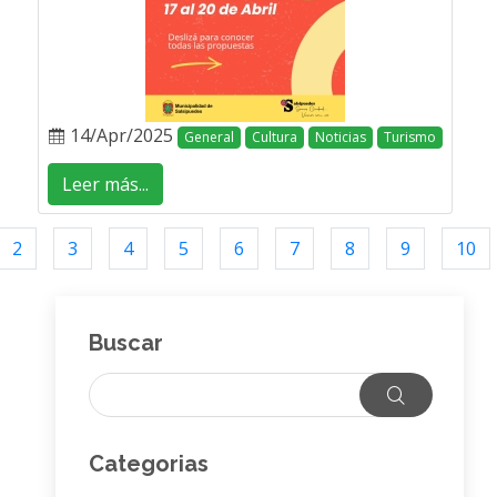
14/Apr/2025
General
Cultura
Noticias
Turismo
Leer más...
2
3
4
5
6
7
8
9
10
Buscar
Categorias