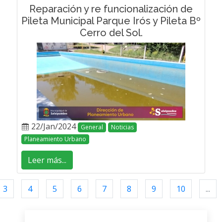
Reparación y re funcionalización de
Pileta Municipal Parque Irós y Pileta Bº
Cerro del Sol.
22/Jan/2024
General
Noticias
Planeamiento Urbano
Leer más...
3
4
5
6
7
8
9
10
...