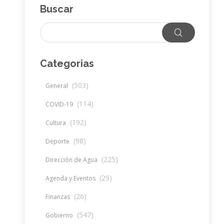
Buscar
Categorias
(503)
General
(114)
COVID-19
(192)
Cultura
(98)
Deporte
(225)
Dirección de Agua
(29)
Agenda y Eventos
(26)
Finanzas
(547)
Gobierno