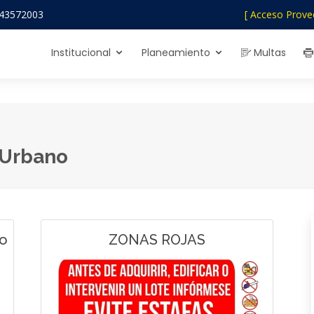
43572003
[ Acceso Prove
Institucional
Planeamiento
Multas
 Urbano
mo
ZONAS ROJAS