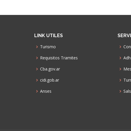
LINK UTILES
SERV
Turismo
Con
Requisitos Tramites
Adhe
Cba.gov.ar
Mes
cidi.gob.ar
Tur
Anses
Sal