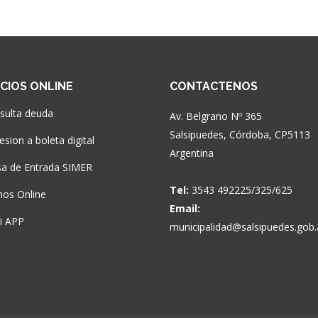
ICIOS ONLINE
CONTACTENOS
sulta deuda
Av. Belgrano Nº 365
Salsipuedes, Córdoba, CP5113
sion a boleta digital
Argentina
a de Entrada SIMER
Tel:
3543 492225/325/625
nos Online
Email:
si APP
municipalidad@salsipuedes.gob.