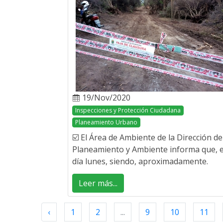
19/Nov/2020
Inspecciones y Protección Ciudadana
Planeamiento Urbano
☑️ El Área de Ambiente de la Dirección de
Planeamiento y Ambiente informa que, e
día lunes, siendo, aproximadamente.
Leer más...
‹
1
2
...
9
10
11