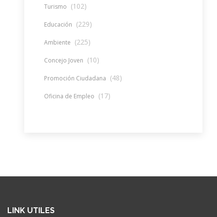
(102)
Turismo
(229)
Educación
(225)
Ambiente
(10)
Concejo Joven
(48)
Promoción Ciudadana
(17)
Oficina de Empleo
LINK UTILES