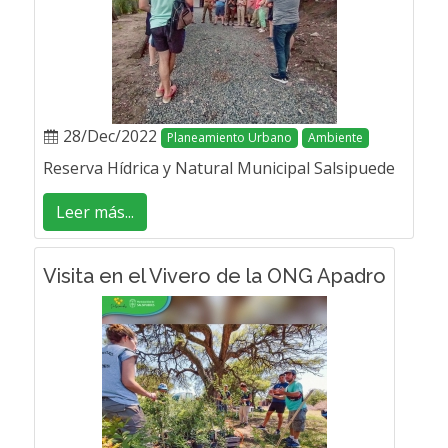
28/Dec/2022
Planeamiento Urbano
Ambiente
Reserva Hídrica y Natural Municipal Salsipuede
Leer más...
Visita en el Vivero de la ONG Apadro